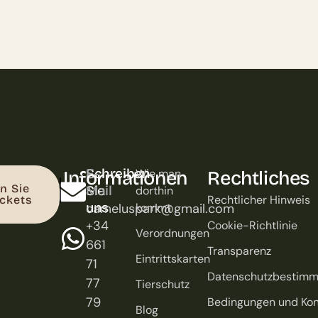
Schreiben
E-
Wie man
Informationen
Rechtliches
n Sie
Sie
Mail
dorthin
Rechtlicher Hinweis
ickets
uns
cameluspark@gmail.com
kommt
+34
Cookie-Richtlinie
Verordnungen
661
Transparenz
Eintrittskarten
71
Datenschutzbestim
77
Tierschutz
79
Bedingungen und Kon
Blog