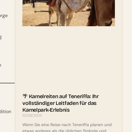
orge
g
n
🌴 Kamelreiten auf Teneriffa: Ihr
vollständiger Leitfaden für das
Kamelpark-Erlebnis
dition
10/08/2025
Wenn Sie eine Reise nach Teneriffa planen und
etwas anderes als die üblichen Strände und