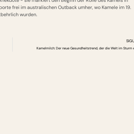
 Anekdote - sie markiert den Beginn der Rolle des Kamels in
orte frei im australischen Outback umher, wo Kamele im 19.
tbehrlich wurden.
SIG
Kamelmilch: Der neue Gesundheitstrend, der die Welt im Sturm 