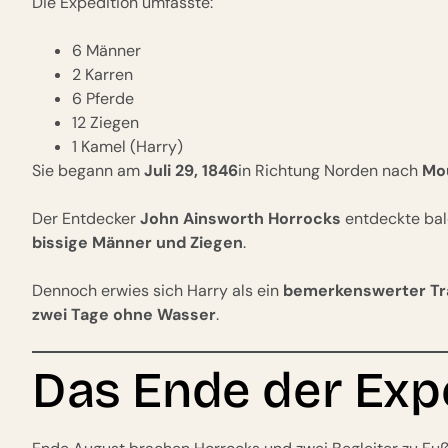
Die Expedition umfasste:
6 Männer
2 Karren
6 Pferde
12 Ziegen
1 Kamel (Harry)
Sie begann am
Juli 29, 1846
in Richtung Norden nach
Mo
Der Entdecker
John Ainsworth Horrocks
entdeckte bal
bissige Männer und Ziegen
.
Dennoch erwies sich Harry als ein
bemerkenswerter Tr
zwei Tage ohne Wasser
.
Das Ende der Exp