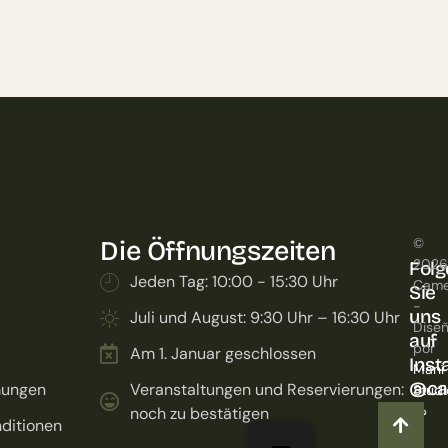
©
Die Öffnungszeiten
2026
Folg
Jeden Tag: 10:00 - 15:30 Uhr
Came
Sie
-
uns
Juli und August: 9:30 Uhr – 16:30 Uhr
Dise
auf
por
Am 1. Januar geschlossen
Inst
Maní
@ca
mungen
Veranstaltungen und Reservierungen:
Studi
🥜
noch zu bestätigen
ditionen