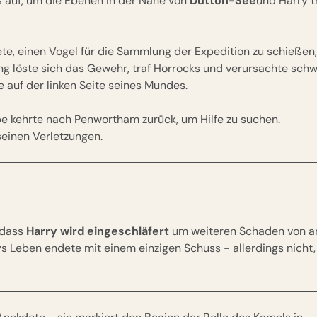
 auf, um die Ebenen in der Nähe von
Dutton-See
und Harry t
tete, einen Vogel für die Sammlung der Expedition zu schießen,
ng löste sich das Gewehr, traf Horrocks und verursachte sch
e auf der linken Seite seines Mundes.
e kehrte nach Penwortham zurück, um Hilfe zu suchen.
einen Verletzungen.
 dass
Harry wird eingeschläfert
um weiteren Schaden von a
s Leben endete mit einem einzigen Schuss - allerdings nicht,