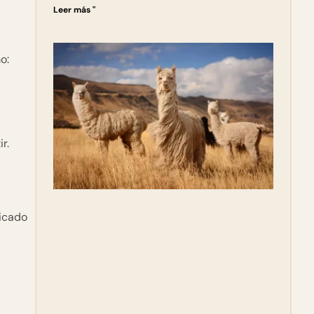
Leer más "
o:
r.
licado