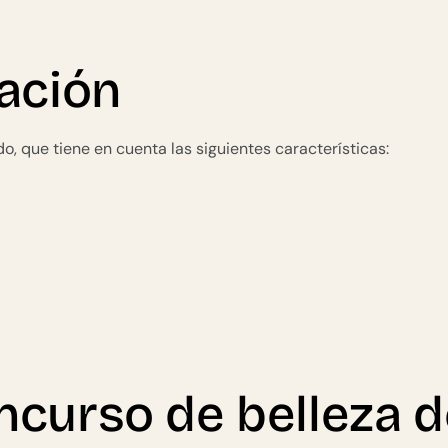
uación
, que tiene en cuenta las siguientes características:
ncurso de belleza 