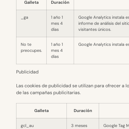
Galleta
Duración
_ga
1 año 1
Google Analytics instala e
mes 4
informe de análisis del s
días
visitantes únicos.
No te
1 año 1
Google Analytics instala e
preocupes.
mes 4
días
Publicidad
Las cookies de publicidad se utilizan para ofrecer a 
de las campañas publicitarias.
Galleta
Duración
gcl_au
3 meses
Google Tag Ma