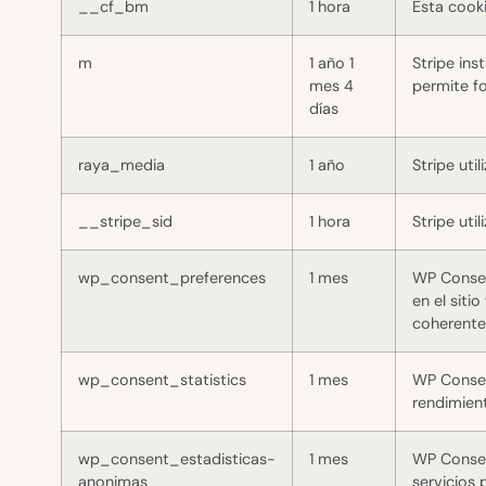
__cf_bm
1 hora
Esta cooki
m
1 año 1
Stripe ins
mes 4
permite f
días
raya_media
1 año
Stripe uti
__stripe_sid
1 hora
Stripe uti
wp_consent_preferences
1 mes
WP Consen
en el siti
coherente 
wp_consent_statistics
1 mes
WP Consent
rendimient
wp_consent_estadisticas-
1 mes
WP Consen
anonimas
servicios 