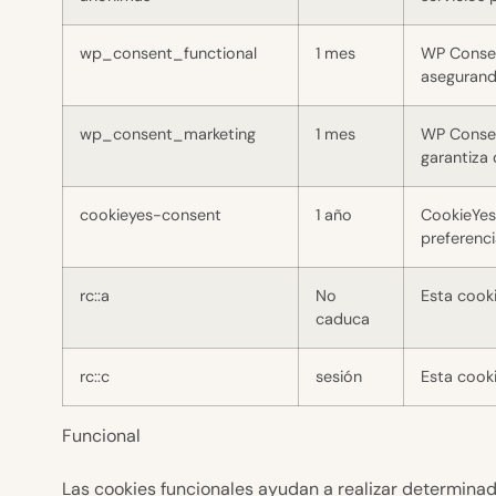
wp_consent_functional
1 mes
WP Consent
asegurando
wp_consent_marketing
1 mes
WP Consen
garantiza 
cookieyes-consent
1 año
CookieYes
preferenci
rc::a
No
Esta cooki
caduca
rc::c
sesión
Esta cooki
Funcional
Las cookies funcionales ayudan a realizar determinad